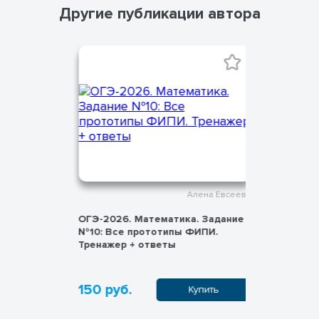
Другие публикации автора
ена Евсеева
Алена Евсеева
 Задание
ОГЭ-2026. Математика. Задание
ОГЭ-2026.
ПИ.
№10: Все прототипы ФИПИ.
№12: Все
Тренажер + ответы
Тренажер 
150 руб.
150 руб
пить
Купить