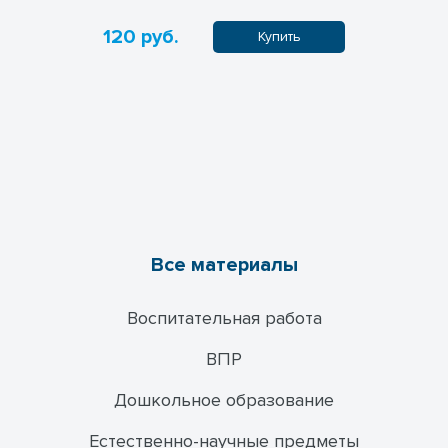
математике, задание 13Б.
120 руб.
0 руб.
пить
Купить
Все материалы
Воспитательная работа
ВПР
Дошкольное образование
Естественно-научные предметы