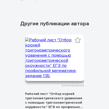
Другие публикации автора
ена Куликова
Елена Куликова
авнений с
Рабочий лист "Отбор корней
Шпаргалк
та.
тригонометрического уравнения
стереоме
с помощью тригонометрической
окружности." ЕГЭ по профильной