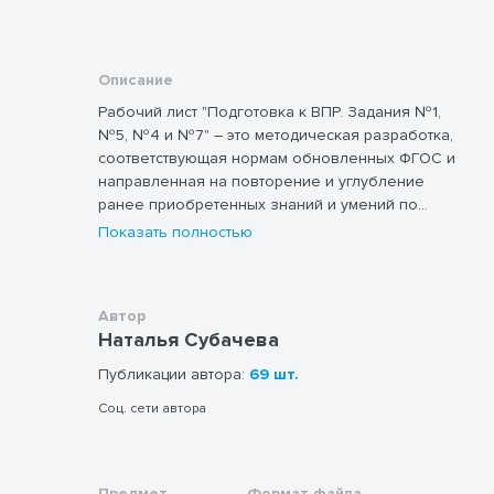
Описание
Рабочий лист "Подготовка к ВПР. Задания №1,
№5, №4 и №7" – это методическая разработка,
соответствующая нормам обновленных ФГОС и
направленная на повторение и углубление
ранее приобретенных знаний и умений по
темам: действия с дробями, алгебраические
Показать полностью
выражения, а также работа с числовыми
неравенствами и функциями. Цель данной
методической разработки — подготовка
Автор
учащихся к успешному написанию ВПР. Данный
Наталья Субачева
рабочий лист прекрасно подойдет для уроков
закрепления изученных тем как в 8 классе, так
Публикации автора:
69 шт.
и в 9 классе в качестве материала для
Соц. сети автора
повторения. С помощью тринадцати
разноплановых заданий ученики повторят
вычислительные навыки, свойства степеней,
формулы сокращенного умножения, свойства
Предмет
Формат файла