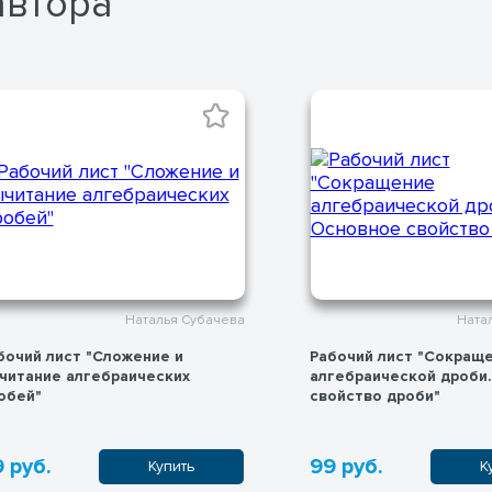
автора
Наталья Субачева
Наталья Субачева
Сложение и
Рабочий лист "Сокращение
браических
алгебраической дроби. Основное
свойство дроби"
99 руб.
Купить
Купить