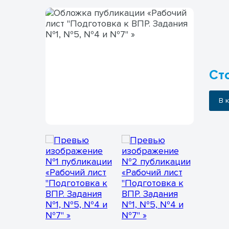
Сто
В