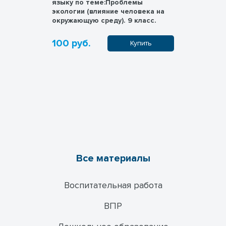
 по
языку по теме:Проблемы
языку по 
экологии (влияние человека на
теме "При
окружающую среду). 9 класс.
Проблемы
окружающе
погода. С
100 руб.
100 руб
ачать
Купить
Все материалы
Воспитательная работа
ВПР