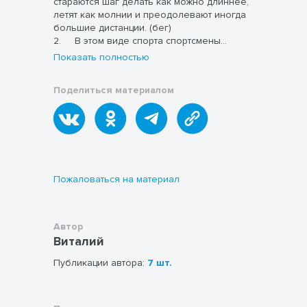
стараются шаг делать как можно длиннее,
летят как молнии и преодолевают иногда
большие дистанции. (бег)
2. В этом виде спорта спортсмены
хорошо стоят на коньках, ловко работают
Показать полностью
специальной палкой и забивают шайбу.
(хоккей)
Поделиться материалом
Пожаловаться на материал
Автор
Виталий
Публикации автора:
7 шт.