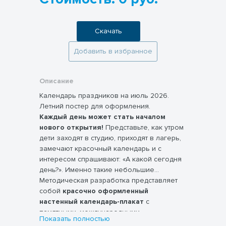
Скачать
Добавить в избранное
Описание
Календарь праздников на июль 2026.
Летний постер для оформления.
Каждый день может стать началом
нового открытия!
Представьте, как утром
дети заходят в студию, приходят в лагерь,
замечают красочный календарь и с
интересом спрашивают: «А какой сегодня
день?». Именно такие небольшие
ежедневные ритуалы помогают создать
Методическая разработка представляет
атмосферу любознательности, расширяют
собой
красочно оформленный
кругозор и превращают обычный день в
настенный календарь-плакат
с
повод для познавательной беседы. Этот
памятными, международными,
Показать полностью
календарь памятных дат и праздников на
профессиональными и необычными