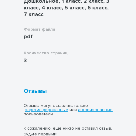
Дошкольное, 1 класс, 2 класс, 3
оформление класса, группы или
класс, 4 класс, 5 класс, 6 класс,
школьного коридора;
7 класс
тематический уголок «Сегодняшний
день»;
летний пришкольный лагерь;
Формат файла
ежедневные утренние встречи;
pdf
занятия по окружающему миру;
классные часы;
познавательные минутки и
Количество страниц
тематические беседы;
3
оформление информационного
стенда.
Педагогическая ценность - р
абота с
календарём способствует:
расширению кругозора;
Отзывы
развитию познавательной
активности;
формированию интереса к истории,
Отзывы могут оставлять только
культуре и памятным событиям;
зарегистрированные
или
авторизованные
пользователи
развитию речи и коммуникативных
навыков;
воспитанию уважения к профессиям,
К сожалению, еще никто не оставил отзыв.
традициям и значимым датам;
Будьте первыми!