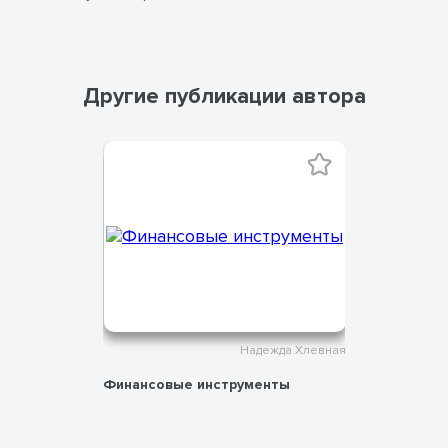
Другие публикации автора
жда Хлевная
Надежда Хлевная
Финансовые инструменты
Повышени
ванием ИИ
грамотно
с
ностями