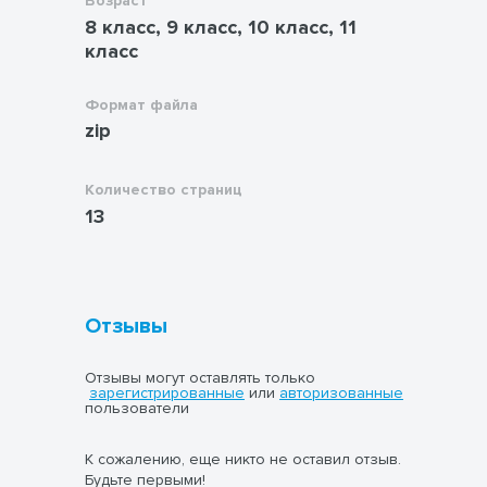
Возраст
пользовании финансовыми услугами и
ориентаций, позитивных внутренних
8 класс, 9 класс, 10 класс, 11
инструментами.
убеждений, расширение жизненного опыта
класс
и опыта деятельности в процессе урока.
.
Формат файла
zip
Количество страниц
13
Отзывы
Отзывы могут оставлять только
зарегистрированные
или
авторизованные
пользователи
К сожалению, еще никто не оставил отзыв.
Будьте первыми!