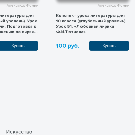
Александр Фомин
Александр Фомин
 литературы для
Конспект урока литературы для
ый уровень). Урок
10 класса (углубленный уровень).
ечи. Подготовка к
Урок 51. «Любовная лирика
нению по лирике
Ф.И.Тютчева»
 Маяковского, С.А.
100 руб.
Купить
Купить
Искусство