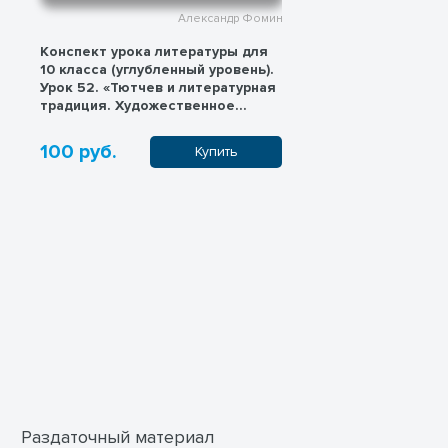
Александр Фомин
Конспект урока литературы для
Конспект урок
10 класса (углубленный уровень).
10 класса (угл
Урок 52. «Тютчев и литературная
Урок 53. «Разв
традиция. Художественное
лирического п
своеобразие поэзии Тютчева»
Ф.И.Тютчева»
100 руб.
100 руб.
Купить
Раздаточный материал