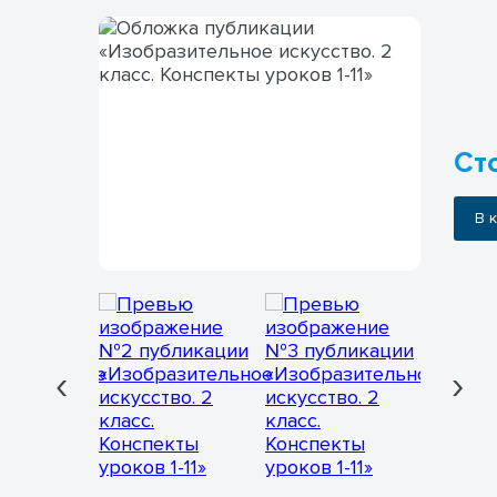
Сто
В
‹
›