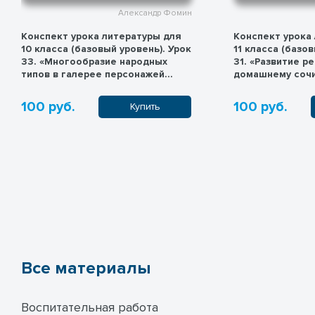
Александр Фомин
Конспект урока литературы для
Конспект урока
10 класса (базовый уровень). Урок
11 класса (базов
33. «Многообразие народных
31. «Развитие р
типов в галерее персонажей
домашнему сочи
"Кому на Руси жить хорошо"»
А.А. Блока, В.В.
Есенина»
100 руб.
100 руб.
Купить
Все материалы
Воспитательная работа