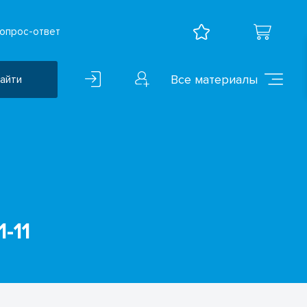
опрос-ответ
Все материалы
айти
Воспитательная работа
ВПР
Дошкольное образование
Естественно-научные
предметы
-11
Иностранные языки
Искусство
Математика и информатика
Исследователская
деятельность