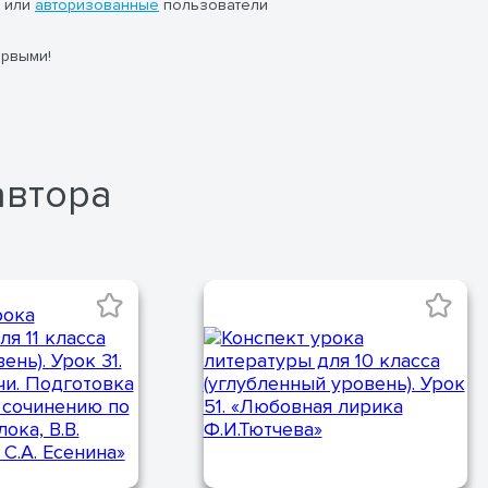
или
авторизованные
пользователи
ервыми!
автора