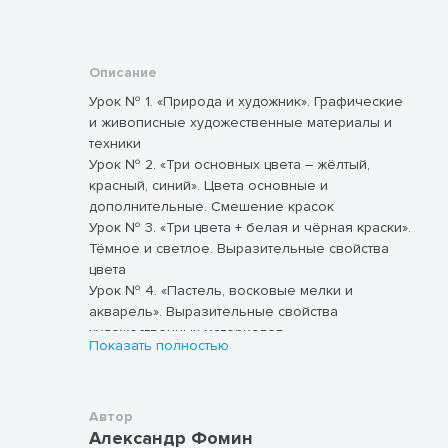
Описание
Урок № 1. «Природа и художник». Графические
и живописные художественные материалы и
техники
Урок № 2. «Три основных цвета – жёлтый,
красный, синий». Цвета основные и
дополнительные. Смешение красок
Урок № 3. «Три цвета + белая и чёрная краски».
Тёмное и светлое. Выразительные свойства
цвета
Урок № 4. «Пастель, восковые мелки и
акварель». Выразительные свойства
художественных материалов
Показать полностью
Урок № 5. «Что такое аппликация?». Ритм пятен
Урок № 6. «Что может линия?». Выразительные
возможности графических материалов
Урок № 7. «Инструменты графических
Автор
Александр Фомин
редакторов». Выразительные средства линии.