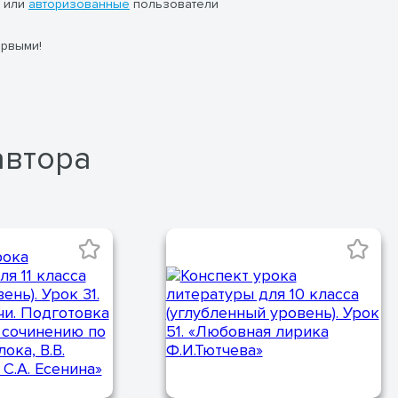
или
авторизованные
пользователи
ервыми!
автора