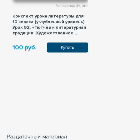
Александр Фомин
Конспект урока литературы для
Конспект урок
10 класса (углубленный уровень).
10 класса (угл
Урок 52. «Тютчев и литературная
Урок 53. «Разв
традиция. Художественное
лирического п
своеобразие поэзии Тютчева»
Ф.И.Тютчева»
100 руб.
100 руб.
Купить
Раздаточный материал