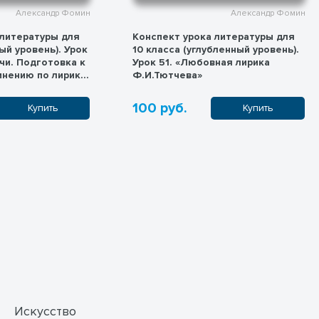
Александр Фомин
Александр Фомин
 литературы для
Конспект урока литературы для
ый уровень). Урок
10 класса (углубленный уровень).
ечи. Подготовка к
Урок 51. «Любовная лирика
нению по лирике
Ф.И.Тютчева»
 Маяковского, С.А.
100 руб.
Купить
Купить
Искусство