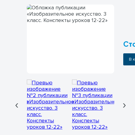
Сто
В
‹
›