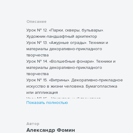
Описание
Урок № 12. «Парки, скверы, бульвары».
Художник-ландшафтный архитектор
Урок № 13. «Ажурные ограды». Техники и
материалы декоративно-прикладного
творчества
Урок № 14. «Волшебные фонари». Техники и
материалы декоративно-прикладного
творчества
Урок № 15. «Витрины». Декоративно-прикладное
искусство в жизни человека. Бумагопластика
или аппликация
Урок № 16. «Удивительный транспорт».
Показать полностью
Фантазийный рисунок или бумагопластика
(макет)
Урок № 17. «Труд художника на улицах твоего
города (села)». Панно. Коллективная работа.
Автор
Александр Фомин
Изображение и макетирование