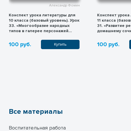
Александр Фомин
Конспект урока литературы для
Конспект урока
10 класса (базовый уровень). Урок
11 класса (базов
33. «Многообразие народных
31. «Развитие р
типов в галерее персонажей
домашнему сочи
"Кому на Руси жить хорошо"»
А.А. Блока, В.В.
Есенина»
100 руб.
100 руб.
Купить
Все материалы
Воспитательная работа