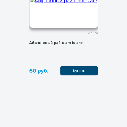
Алиса
Алиса
Айфоновый рай с am is are
Who am I?
60 руб.
60 руб.
пить
Купить