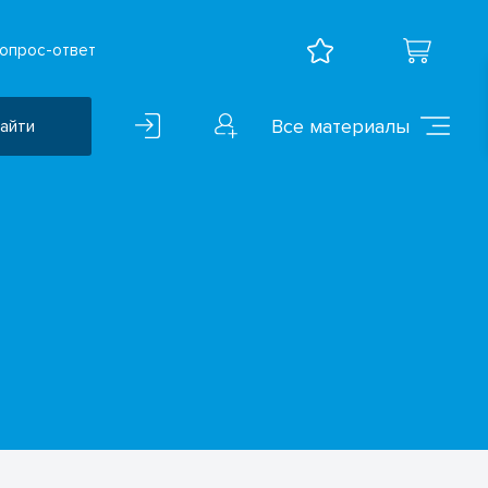
опрос-ответ
Все материалы
айти
Воспитательная работа
ВПР
Дошкольное образование
Естественно-научные
предметы
Иностранные языки
Искусство
Математика и информатика
Исследователская
деятельность