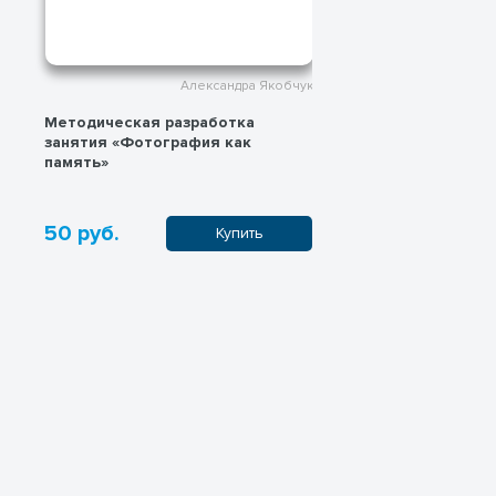
Александра Якобчук
Методическая разработка
Методическая
занятия «Фотография как
программы «Го
память»
импрессионис
50 руб.
50 руб.
Купить