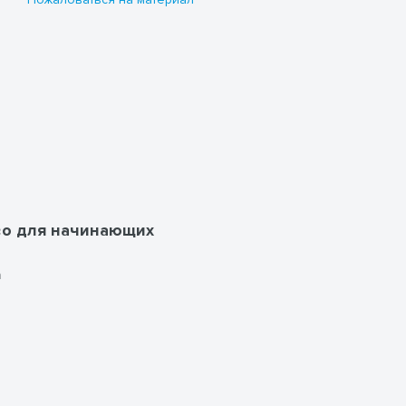
а
во для начинающих
а