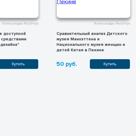
Александра Якобчук
Александра Якобчук
е доступной
Сравнительный анализ Детского
 средствами
музея Манхэттена и
 дизайна"
Национального музея женщин и
детей Китая в Пекине
50 руб.
Купить
Купить