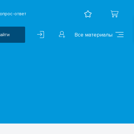
опрос-ответ
Все материалы
айти
Воспитательная работа
ВПР
Дошкольное образование
Естественно-научные
предметы
Иностранные языки
Искусство
Математика и информатика
Исследователская
деятельность