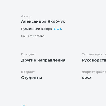
Автор
Александра Якобчук
Публикации автора:
8 шт.
Соц. сети автора
Предмет
Тип материал
Другие направления
Руководст
Возраст
Формат файл
docx
Студенты