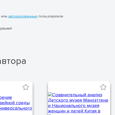
или
авторизованные
пользователи
ервыми!
автора