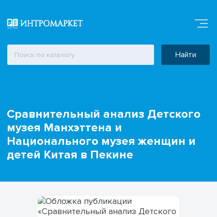
Найти
Сравнительный анализ Детского
музея Манхэттена и
Национального музея женщин и
детей Китая в Пекине