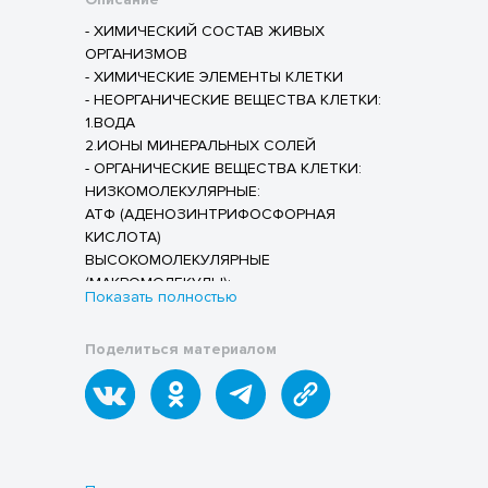
- ХИМИЧЕСКИЙ СОСТАВ ЖИВЫХ
ОРГАНИЗМОВ
- ХИМИЧЕСКИЕ ЭЛЕМЕНТЫ КЛЕТКИ
- НЕОРГАНИЧЕСКИЕ ВЕЩЕСТВА КЛЕТКИ:
1.ВОДА
2.ИОНЫ МИНЕРАЛЬНЫХ СОЛЕЙ
- ОРГАНИЧЕСКИЕ ВЕЩЕСТВА КЛЕТКИ:
НИЗКОМОЛЕКУЛЯРНЫЕ:
АТФ (АДЕНОЗИНТРИФОСФОРНАЯ
КИСЛОТА)
ВЫСОКОМОЛЕКУЛЯРНЫЕ
(МАКРОМОЛЕКУЛЫ):
Показать полностью
БЕЛКИ
УГЛЕВОДЫ
Поделиться материалом
ЛИПИДЫ
НУКЛЕИНОВЫЕ КИСЛОТЫ
- СТРУКТУРА ГЕНА
- РЕГУЛЯЦИЯ РАБОТЫ ГЕНОВ ЭУКАРИОТ
Наши ГИДы по подготовке к ЕГЭ по