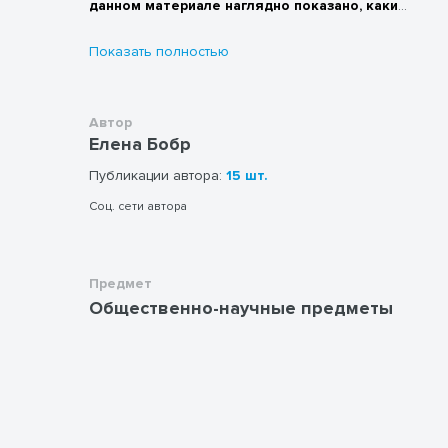
данном материале наглядно показано, какие
формы и виды деятельности учителя на
уроки способствуют воспитанию духовно-
Показать полностью
нравственных качеств личности учащихся.
Автор
Елена Бобр
Публикации автора:
15 шт.
Соц. сети автора
Предмет
Общественно-научные предметы