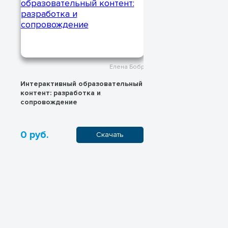
Елена Бобр
Интерактивный образовательный
К целям устой
контент: разработка и
через использ
сопровождение
воспитательно
урока немецко
0 руб.
0 руб.
Скачать