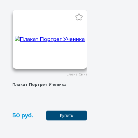
Елена Смит
Плакат Портрет Ученика
Мотивационны
50 руб.
100 руб.
Купить