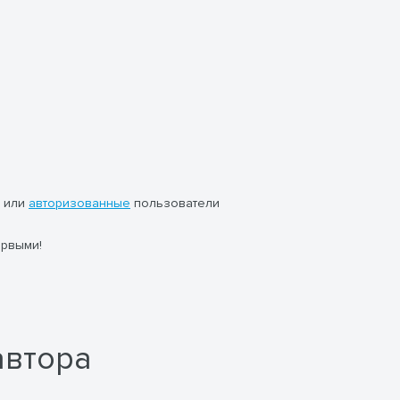
или
авторизованные
пользователи
ервыми!
автора