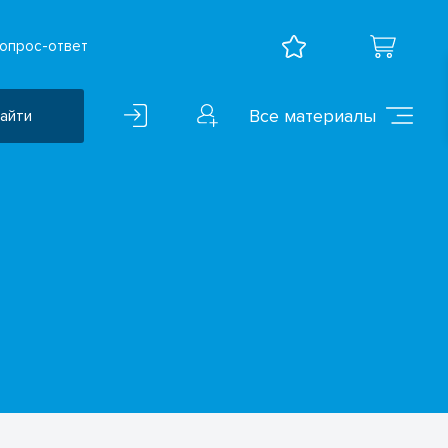
опрос-ответ
Все материалы
айти
Воспитательная работа
ВПР
Дошкольное образование
Естественно-научные
предметы
Иностранные языки
Искусство
Математика и информатика
Исследователская
деятельность