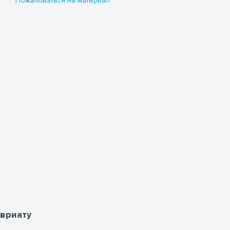
Пожаловаться на материал
вриату