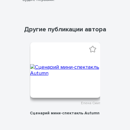
Другие публикации автора
Елена Смит
Елена Смит
ты
Сценарий мини-спектакль Autumn
Плакаты «
классе»