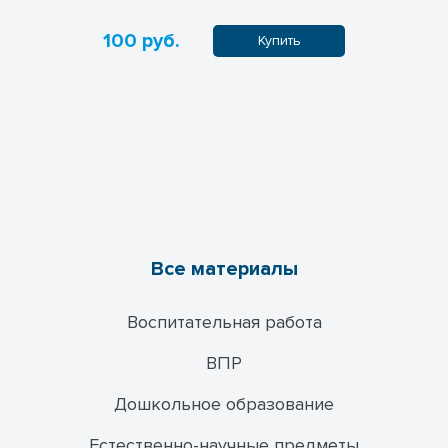
100 руб.
100 руб
пить
Купить
Все материалы
Воспитательная работа
ВПР
Дошкольное образование
Естественно-научные предметы