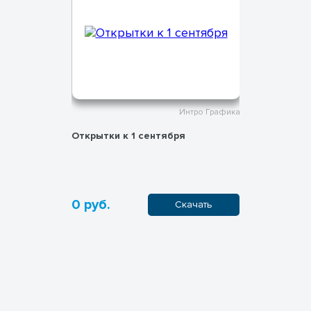
тро Графика
Интро Графика
Открытки к 1 сентября
Плакаты «
0 руб.
0 руб.
ачать
Скачать