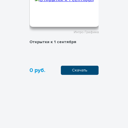
тро Графика
Интро Графика
Открытки к 1 сентября
Плакаты «
0 руб.
0 руб.
ачать
Скачать