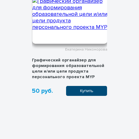
 Никонорова
Екатерина Никонорова
ыке с
Графический органайзер для
Исследова
ми и IB
формирования образовательной
практичес
цели и/или цели продукта
реализаци
персонального проекта MYP
50 руб.
1 200 р
пить
Купить