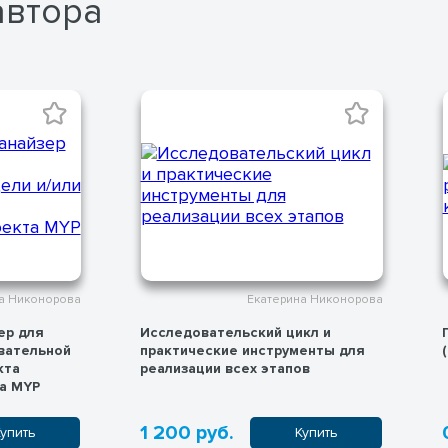
автора
катерина Никонорова
Екатерина Никонорова
кий цикл и
Презентация по рефлексии
нструменты для
(материалы конференции)
 этапов
0 руб.
Купить
Скачать