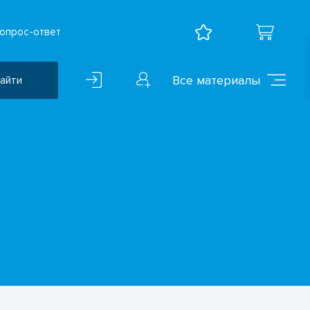
опрос-ответ
Все материалы
айти
Воспитательная работа
ВПР
Дошкольное образование
Естественно-научные
предметы
Иностранные языки
Искусство
Математика и информатика
Исследователская
деятельность