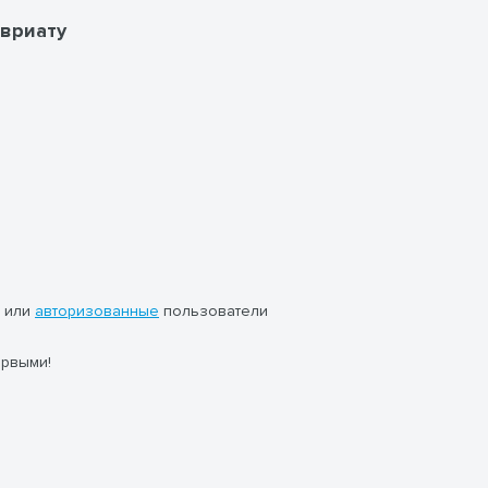
вриату
или
авторизованные
пользователи
ервыми!