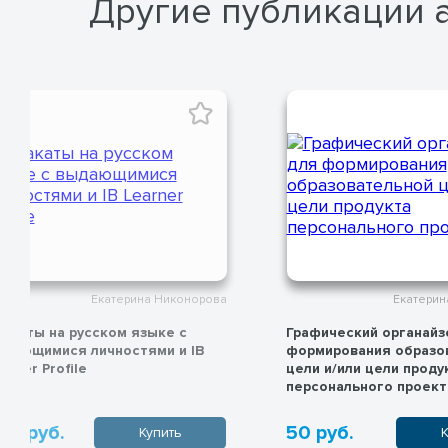
Другие публикации 
Екатерина Никонорова
Е
Графический органайзер для
Исследовательс
формирования образовательной
практические и
цели и/или цели продукта
реализации всех
персонального проекта MYP
50 руб.
1 200 руб.
Купить