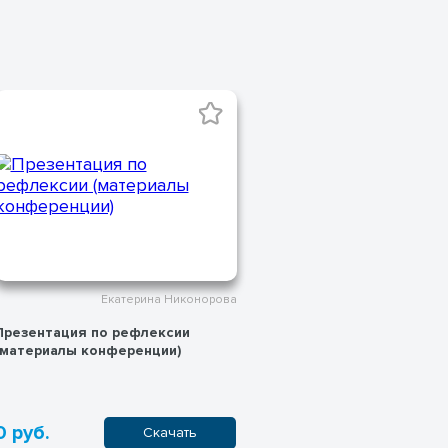
Екатерина Никонорова
Цели предметных групп MYP
Цели MYP «Диз
500 руб.
100 руб.
Купить