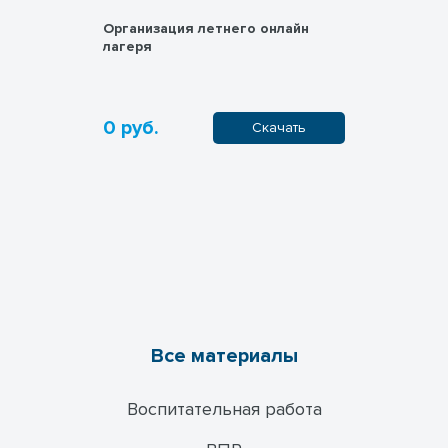
здников
Организация летнего онлайн
Рабочий л
лагеря
0 руб.
50 руб.
ачать
Скачать
Все материалы
Воспитательная работа