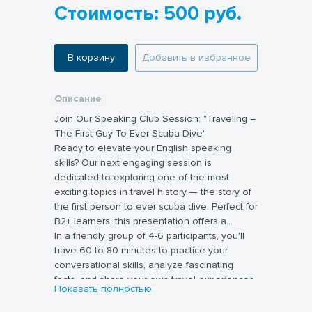
Стоимость: 500 руб.
В корзину
Добавить в избранное
Описание
Join Our Speaking Club Session: "Traveling –
The First Guy To Ever Scuba Dive"
Ready to elevate your English speaking
skills? Our next engaging session is
dedicated to exploring one of the most
exciting topics in travel history — the story of
the first person to ever scuba dive. Perfect for
B2+ learners, this presentation offers a
stimulating mix of storytelling, vocabulary
In a friendly group of 4-6 participants, you'll
expansion, and lively discussion.
have 60 to 80 minutes to practice your
conversational skills, analyze fascinating
facts, and share your own travel experiences.
Показать полностью
Whether you're passionate about adventure,
history, or simply want to boost your fluency,