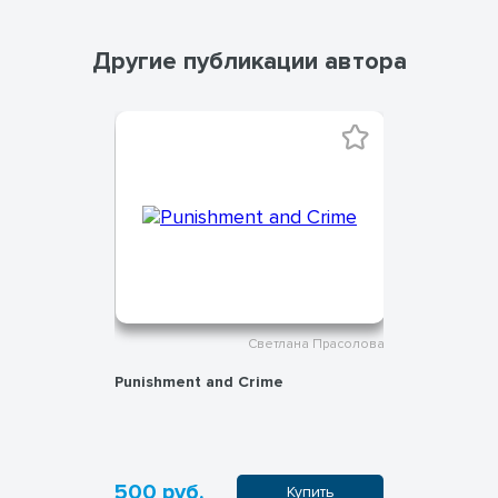
Другие публикации автора
а Прасолова
Светлана Прасолова
Punishment and Crime
Paranorma
500 руб.
500 руб
пить
Купить