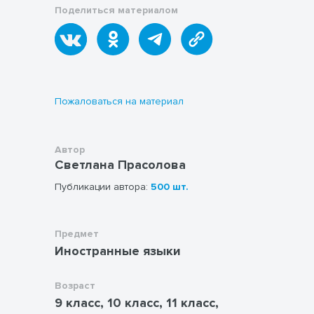
Поделиться материалом
this session will inspire and challenge you.
Don’t miss this opportunity to improve your
English in a dynamic, supportive environment!
Join us and dive into the world of early
underwater exploration — it's more thrilling
than you think!
Пожаловаться на материал
Автор
Светлана Прасолова
Публикации автора:
500 шт.
Предмет
Иностранные языки
Возраст
9 класс, 10 класс, 11 класс,