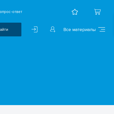
опрос-ответ
Все материалы
айти
Воспитательная работа
ВПР
Дошкольное образование
Естественно-научные
предметы
Иностранные языки
Искусство
Математика и информатика
Исследователская
деятельность