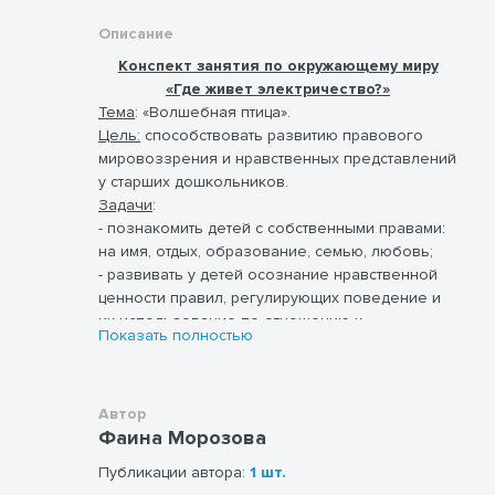
Описание
Конспект занятия по окружающему миру
«Где живет электричество?»
Тема
: «Волшебная птица».
Цель:
способствовать развитию правового
мировоззрения и нравственных представлений
у старших дошкольников.
Задачи
:
- познакомить детей с собственными правами:
на имя, отдых, образование, семью, любовь;
- развивать у детей осознание нравственной
ценности правил, регулирующих поведение и
их использование по отношению к
Показать полностью
окружающим людям;
- формировать осознание необходимости
использования норм и правил поведения при
совершении того или иного поступка;
Автор
Фаина Морозова
-развивать умение рассуждать, сопоставлять,
делать выводы;
Публикации автора:
1 шт.
-воспитывать чувство самоуважения и