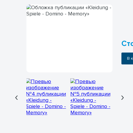
Сто
В
‹
›