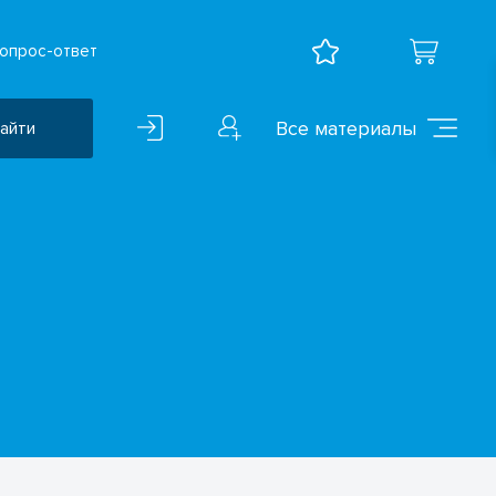
опрос-ответ
Все материалы
айти
Воспитательная работа
ВПР
Дошкольное образование
Естественно-научные
предметы
Иностранные языки
Искусство
Математика и информатика
Исследователская
деятельность