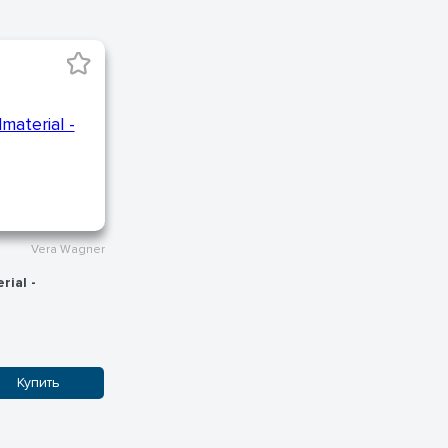
Vera Wagner
rial -
Купить