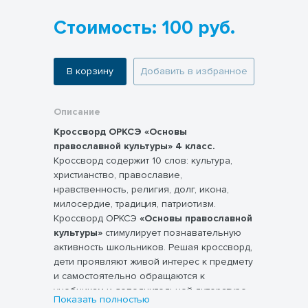
Стоимость: 100 руб.
В корзину
Добавить в избранное
Описание
Кроссворд ОРКСЭ «Основы
православной культуры» 4 класс.
Кроссворд содержит 10 слов: культура,
христианство, православие,
нравственность, религия, долг, икона,
милосердие, традиция, патриотизм.
Кроссворд ОРКСЭ
«Основы православной
культуры»
стимулирует познавательную
активность школьников. Решая кроссворд,
дети проявляют живой интерес к предмету
и самостоятельно обращаются к
учебникам и дополнительной литературе,
Показать полностью
что способствует более глубокому
Важным преимуществом является то, что