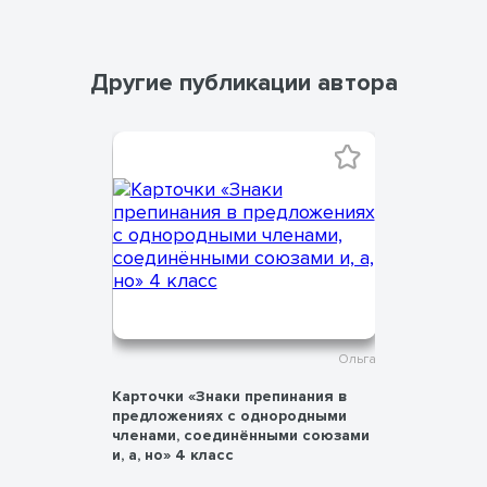
Другие публикации автора
Ольга
Ольга
еский
Карточки «Знаки препинания в
Презентац
предложениях с однородными
нравствен
членами, соединёнными союзами
культуре 
и, а, но» 4 класс