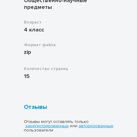
Общественно-научные
правильного поведения и общения с
ценность нравственных принципов и их
предметы
окружающими.
роль в жизни человека. Через наглядные
материалы и доступный формат подачи
Возраст
информации учитель может эффективно
4 класс
донести до учащихся сложные морально-
этические концепции, делая процесс
обучения интересным и познавательным.
Формат файла
zip
Количество страниц
15
Отзывы
Отзывы могут оставлять только
зарегистрированные
или
авторизованные
пользователи