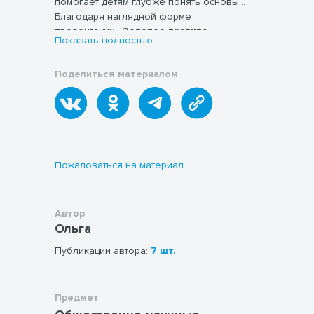
помогает детям глубже понять основы
нравственного поведения через призму
Благодаря наглядной форме
христианских ценностей и Евангельского
презентации
«Золотое правило
Показать полностью
учения.
нравственности» в православной
культуре
школьники легче усваивают
Поделиться материалом
сложные морально-этические понятия и
учатся применять их в повседневной
жизни. Презентация способствует
Особое значение имеет то, что
развитию у детей способности
материал
«Золотое правило
анализировать свои поступки, понимать их
нравственности» в православной
последствия и делать правильный
культуре
помогает формировать у
нравственный выбор.
учащихся уважительное отношение к
Пожаловаться на материал
окружающим людям, развивает в них
такие качества как доброта, милосердие и
Презентация
«Золотое правило
ответственность. Дети учатся видеть и
нравственности» в православной
Автор
ценить духовные ценности, понимать
культуре
также развивает у школьников
Ольга
важность добрых поступков и их влияние
критическое мышление и способность к
Публикации автора:
7 шт.
на жизнь общества.
самоанализу. Она учит детей не только
понимать абстрактные нравственные
понятия, но и применять их на практике, в
Важным аспектом является то, что
конкретных жизненных ситуациях. Это
презентация способствует духовному
Предмет
помогает формировать у учащихся навыки
развитию детей, помогает им осознать