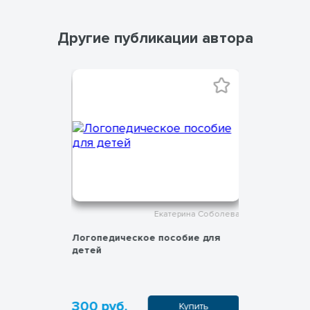
Другие публикации автора
на Соболева
Екатерина Соболева
я записей
Логопедическое пособие для
Открытки-
детей
ко Дню на
оформлен
300 руб.
100 руб
пить
Купить