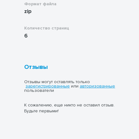
определяющие климат России:
Формат файла
географическая широта, циркуляция
zip
атмосферы, близость к морям и
океанам, рельеф и характер
подстилающей поверхности. Учитель
Количество страниц
последовательно объясняет
6
влияние каждого фактора на
климатические особенности
различных регионов страны.
Активные методы обучения:
В
разработке используются
Отзывы
разнообразные активные методы
обучения, такие как фронтальная
беседа, работа с атласом и
Отзывы могут оставлять только
контурными картами и обсуждение в
зарегистрированные
или
авторизованные
пользователи
группах. Эти методы позволяют
вовлечь учащихся в активную
познавательную деятельность,
К сожалению, еще никто не оставил отзыв.
стимулировать их познавательный
Будьте первыми!
интерес и развивать критическое
мышление.
Работа с картами:
Активная работа с
физической картой России, атласом
и контурными картами направлена