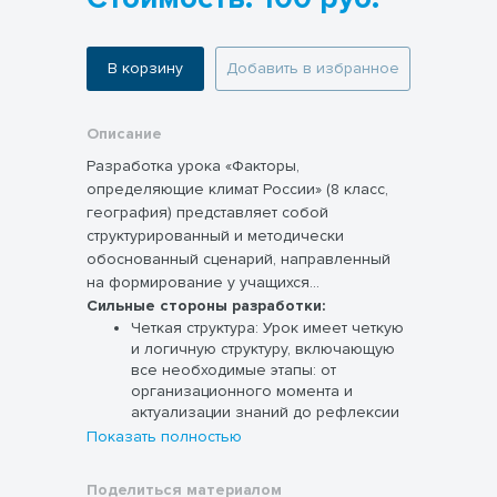
В корзину
Добавить в избранное
Описание
Разработка урока «Факторы,
определяющие климат России» (8 класс,
география) представляет собой
структурированный и методически
обоснованный сценарий, направленный
на формирование у учащихся
комплексного понимания
Сильные стороны разработки:
Четкая структура:
Урок имеет четкую
климатообразующих факторов и их
и логичную структуру, включающую
влияния на климатические особенности
все необходимые этапы: от
различных регионов России. Урок
организационного момента и
разработан в соответствии с
актуализации знаний до рефлексии
требованиями ФГОС и ориентирован на
и домашнего задания. Каждый этап
Показать полностью
активное вовлечение учащихся в процесс
имеет конкретную цель,
познания.
способствующую планомерному
Поделиться материалом
достижению поставленных задач