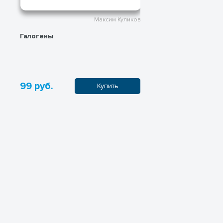
Максим Куликов
Максим Кулико
Медь и её соединения
99 руб.
Купить
Купить