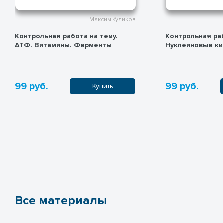
Максим Куликов
Максим Куликов
абота на тему.
Контрольная работа на тему.
ы. Ферменты
Нуклеиновые кислоты
99 руб.
Купить
Купить
Все материалы