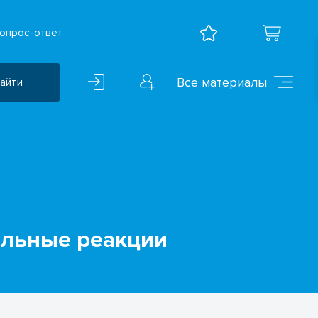
опрос-ответ
Все материалы
айти
Воспитательная работа
ВПР
Дошкольное образование
Естественно-научные
предметы
ельные реакции
Иностранные языки
Искусство
Математика и информатика
Исследователская
деятельность