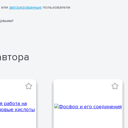
или
авторизованные
пользователи
ервыми!
автора