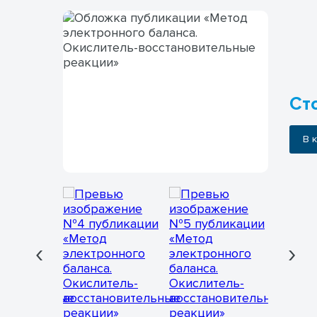
Ст
В
‹
›