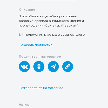
Описание
В пособии в виде таблиц изложены
базовые правила английского чтения и
произношения (британский вариант).
1. 4 положения гласных в ударном слоге.
2. Прочтение буквосочетаний.
Показать полностью
3. Примеры исключений.
Поделиться материалом
4. Прочтение суффиксов.
5. Транскрипция.
6. Объяснение артикуляции звуков.
Пожаловаться на материал
Пособие можно использовать как
наглядный материал и справочник.
Предполагаемый возраст обучающихся
12+.
Автор