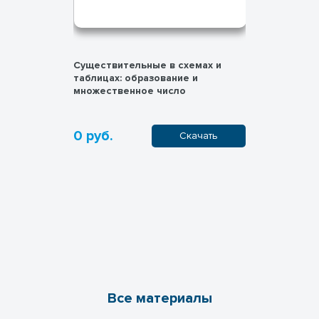
Существительные в схемах и
Подкасты 
таблицах: образование и
Drive-in M
множественное число
0 руб.
0 руб.
пить
Скачать
Все материалы