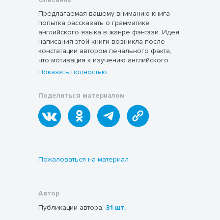
Предлагаемая вашему вниманию книга -
попытка рассказать о грамматике
английского языка в жанре фэнтэзи. Идея
написания этой книги возникла после
констатации автором печального факта,
что мотивация к изучению английского
языка у большинства школьников
Показать полностью
оставляет желать много лучшего. Из этого
вытекает и цель - повышение мотивации у
Поделиться материалом
школьников среднего звена, а заодно и
ознакомление их с основами английской
грамматики в части морфологии. Текст
книги насыщен общекультурной и
страноведческой информацией.
Действие происходит в наши дни. Ученица
шестого класса Алёнка Грамматикова
Пожаловаться на материал
сталкивается с проблемами в изучении
английского языка и теряет к нему
интерес. Скучая на уроке английского
языка, она чудесным образом знакомится
Автор
с ожившим вопросительным знаком.
Публикации автора:
31 шт.
Вопросительный Знак, узнав о её
проблеме, приглашает Алёнку посетить