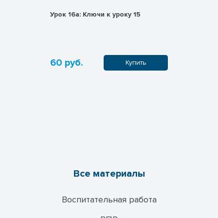
долгота
Урок 16а: Ключи к уроку 15
Урок 15: Ч
безударны
60 руб.
120 руб
пить
Купить
Все материалы
Воспитательная работа