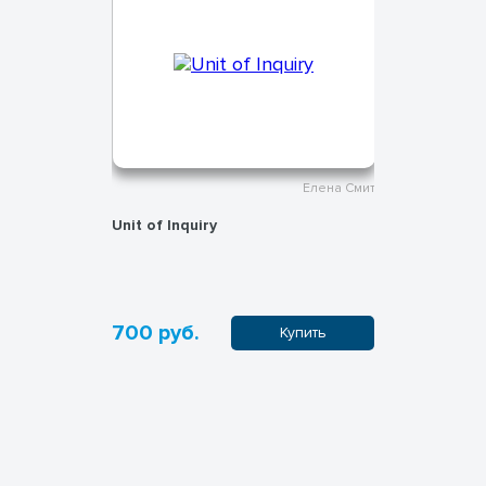
Елена Смит
Елена Смит
Unit of Inquiry
Unit of Inq
700 руб.
700 руб
пить
Купить