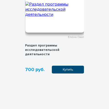
Елена Смит
Елена Смит
Раздел программы
Unit of Inq
исследовательской
деятельности
700 руб.
700 руб
пить
Купить