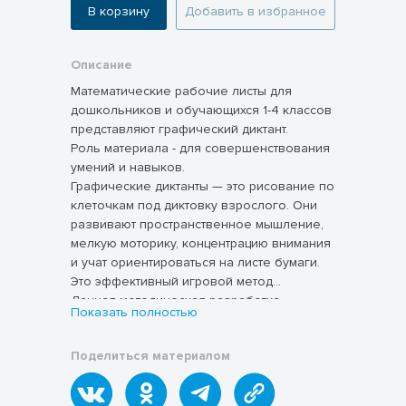
В корзину
Добавить в избранное
Описание
Математические рабочие листы для
дошкольников и обучающихся 1-4 классов
представляют графический диктант.
Роль материала - для совершенствования
умений и навыков.
Графические диктанты — это рисование по
клеточкам под диктовку взрослого. Они
развивают пространственное мышление,
мелкую моторику, концентрацию внимания
и учат ориентироваться на листе бумаги.
Это эффективный игровой метод
подготовки к школе.
Данная методическая разработка
Показать полностью
позволяет развить интерес к математике,
а также способствует развитию
Поделиться материалом
творческих способностей у обучающихся.
Графические диктанты способствуют
развитию умения удерживать внимание на