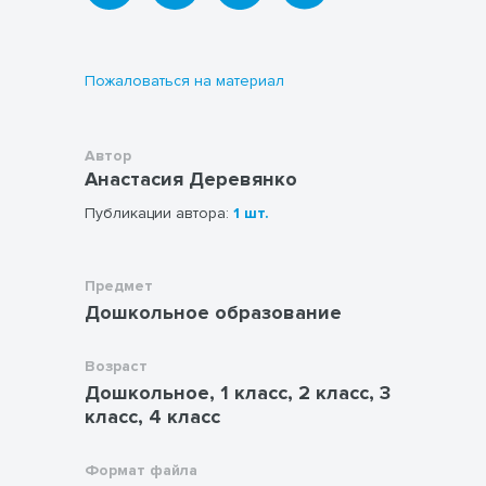
конкретном задании, развивают
пространственное воображение,
мышление, фантазию, креативность,
усидчивость.
Пожаловаться на материал
Разработка содержит 6 механик: рисунки
по стрелочкам, рисунки по клеточкам,
симметричные изображения, рисунки по
Автор
точкам, рисунки по контуру, рисунки по
Анастасия Деревянко
координатам. Все задания с элементами
Публикации автора:
1 шт.
раскраски, что развивает у детей
творческие способности.
Предмет
Дошкольное образование
Возраст
Дошкольное, 1 класс, 2 класс, 3
класс, 4 класс
Формат файла