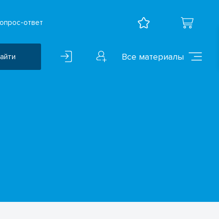
опрос-ответ
Все материалы
айти
Воспитательная работа
ВПР
Дошкольное образование
Естественно-научные
предметы
Иностранные языки
Искусство
Математика и информатика
Исследователская
деятельность