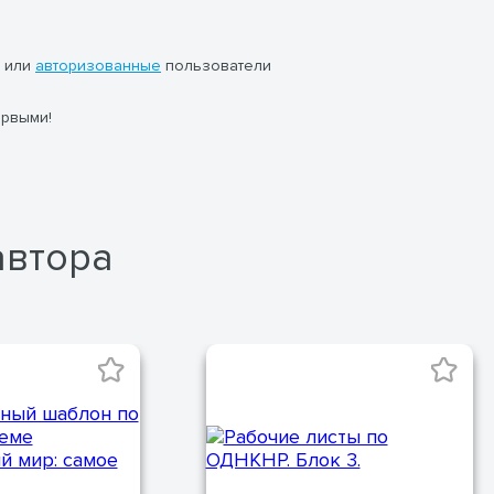
или
авторизованные
пользователи
ервыми!
автора