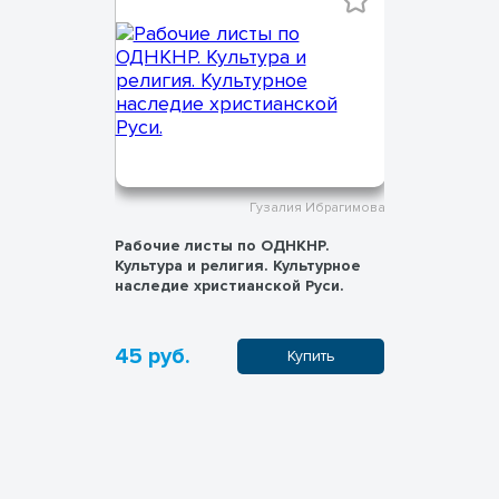
 Ибрагимова
Гузалия Ибрагимова
»
Рабочие листы по ОДНКНР.
Рабочие л
Культура и религия. Культурное
Культура и рели
наследие христианской Руси.
традиции 
45 руб.
45 руб.
пить
Купить