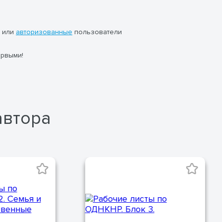
или
авторизованные
пользователи
ервыми!
автора