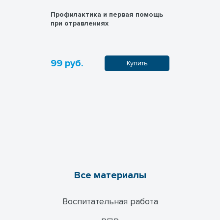
ость
Профилактика и первая помощь
Презента
при отравлениях
опасности
бытовых 
99 руб.
99 руб.
пить
Купить
Все материалы
Воспитательная работа