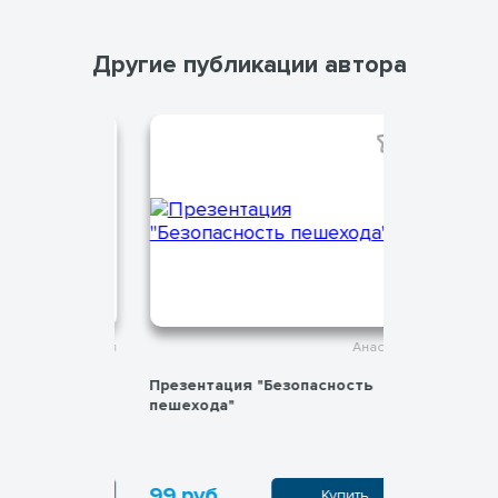
Другие публикации автора
Анастасия
Анастасия
ой среде
Презентация "Безопасность
Профилак
пешехода"
при отрав
99 руб.
99 руб.
пить
Купить