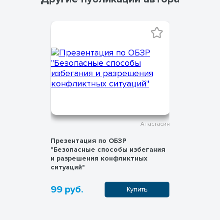
Анастасия
Анастасия
ри
Презентация по ОБЗР
Презентац
ых
"Безопасные способы избегания
пешехода
чения
и разрешения конфликтных
ситуаций"
99 руб.
99 руб.
пить
Купить