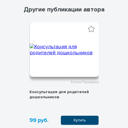
Другие публикации автора
на Прошкина
Елена Прошкина
 птиц 1
Консультация для родителей
Пояснител
дошкольников
нейроигре
руками. К
99 руб.
99 руб.
пить
Купить