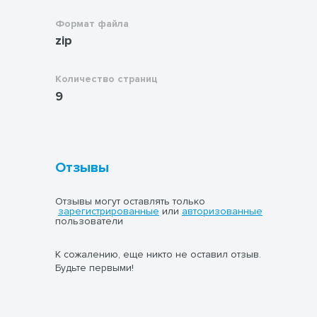
4.
Подведение итогов:
- Побеждает тот, кто правильно составит
Формат файла
больше всего слов и отгадает
zip
наибольшее количество загадок.
Таким образом, игра помогает развивать
Количество страниц
у детей внимание, память и творческие
9
способности, а также знакомит их с
интересными фактами о космосе.
Отзывы
Отзывы могут оставлять только
зарегистрированные
или
авторизованные
пользователи
К сожалению, еще никто не оставил отзыв.
Будьте первыми!