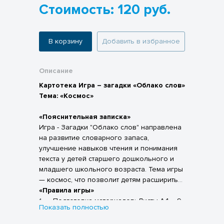
Стоимость: 120 руб.
В корзину
Добавить в избранное
Описание
Картотека Игра – загадки «Облако слов»
Тема: «Космос»
«Пояснительная записка»
Игра - Загадки "Облако слов" направлена
на развитие словарного запаса,
улучшение навыков чтения и понимания
текста у детей старшего дошкольного и
младшего школьного возраста. Тема игры
— космос, что позволит детям расширить
знания о вселенной, планетах, звездах и
«Правила игры»
космических объектах.
1.
Подготовка материалов: Листы А4 – 9
Показать полностью
шт
- Карточки разрезаются и готовятся