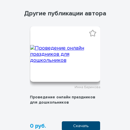
Другие публикации автора
Инна Баринова
Инна Баринова
йн праздников
Организация летнего онлайн
Раб
ов
лагеря
0 руб.
50
Скачать
Скачать