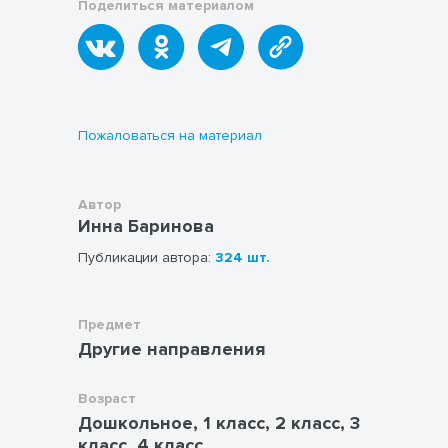
Поделиться материалом
на качественной бумаге, что сделает её
безопасной для использования детскими
художественными инструментами.
Пожаловаться на материал
Автор
Инна Баринова
Публикации автора:
324 шт.
Предмет
Другие направления
Возраст
Дошкольное, 1 класс, 2 класс, 3
класс, 4 класс