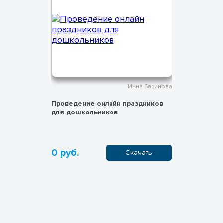
на Баринова
Инна Баринова
нных
Проведение онлайн праздников
Организац
 с детьми
для дошкольников
лагеря
и с
ьного
0 руб.
0 руб.
пить
Скачать