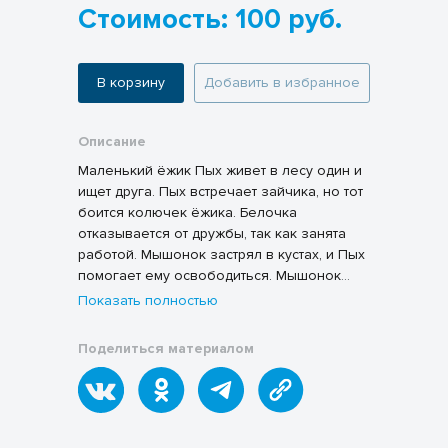
Стоимость: 100 руб.
В корзину
Добавить в избранное
Описание
Маленький ёжик Пых живет в лесу один и
ищет друга. Пых встречает зайчика, но тот
боится колючек ёжика. Белочка
отказывается от дружбы, так как занята
работой. Мышонок застрял в кустах, и Пых
помогает ему освободиться. Мышонок
называет Пыха настоящим другом,
Показать полностью
несмотря на колючки. Пых и мышонок
становятся неразлучными друзьями и
Поделиться материалом
вместе проводят время. Ёжик понимает,
что настоящая дружба зависит от доброты
и готовности поддерживать друг друга.