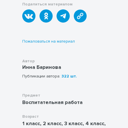
Поделиться материалом
Электробезопасность
Действия в чрезвычайных ситуациях
Полезные советы
Памятка направлена на повышение
осведомленности детей и их родителей о
правилах безопасного поведения в
летнем лагере. Она поможет
Пожаловаться на материал
предотвратить возможные опасные
ситуации и способствует комфортному
отдыху.
Памятка может быть использован как
Автор
информационный материал для
Инна Баринова
подготовки детей к летнему отдыху или
Публикации автора:
322 шт.
как справочный документ для
воспитателей и организаторов лагеря.
Предмет
Воспитательная работа
Возраст
1 класс, 2 класс, 3 класс, 4 класс,