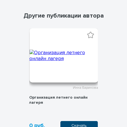
Другие публикации автора
на Баринова
Инна Баринова
здников
Организация летнего онлайн
Рабочий л
лагеря
0 руб.
50 руб.
ачать
Скачать