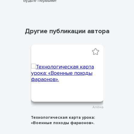
Будьте первыми!
Другие публикации автора
Алёна
Алёна
урока:
Технологическая карта урока:
Экскурси
гипта».
«Военные походы фараонов».
блюда».