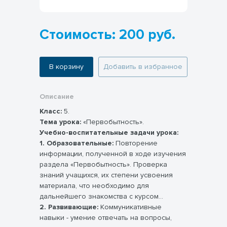
Стоимость: 200 руб.
В корзину
Добавить в избранное
Описание
Класс:
5.
Тема урока:
«Первобытность».
Учебно-воспитательные задачи урока:
1. Образовательные:
Повторение
информации, полученной в ходе изучения
раздела «Первобытность». Проверка
знаний учащихся, их степени усвоения
материала, что необходимо для
дальнейшего знакомства с курсом
«История древнего мира».
2. Развивающие:
Коммуникативные
навыки - умение отвечать на вопросы,