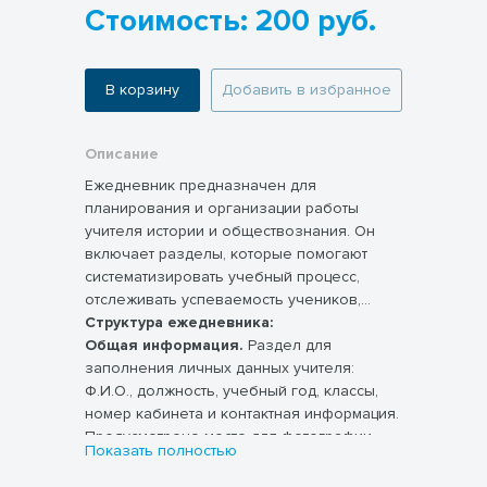
Стоимость: 200 руб.
В корзину
Добавить в избранное
Описание
Ежедневник предназначен для
планирования и организации работы
учителя истории и обществознания. Он
включает разделы, которые помогают
систематизировать учебный процесс,
отслеживать успеваемость учеников,
планировать внеурочные мероприятия и
Структура ежедневника:
анализировать результаты своей
Общая информация.
Раздел для
деятельности.
заполнения личных данных учителя:
Ф.И.О., должность, учебный год, классы,
номер кабинета и контактная информация.
Предусмотрено место для фотографии
Показать полностью
учителя.
Расписание уроков.
Таблица для