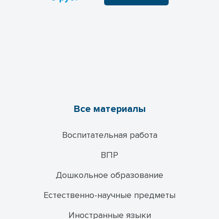
развиваться как специалисту.
Этот ежедневник является незаменимым
помощником для учителя истории и
обществознания. Он поможет не только
организовать рабочий процесс, но и
создать комфортные условия для
обучения и развития детей, а также
поддерживать высокий уровень
профессионализма преподавателя.
Все материалы
Воспитательная работа
ВПР
Дошкольное образование
Естественно-научные предметы
Иностранные языки