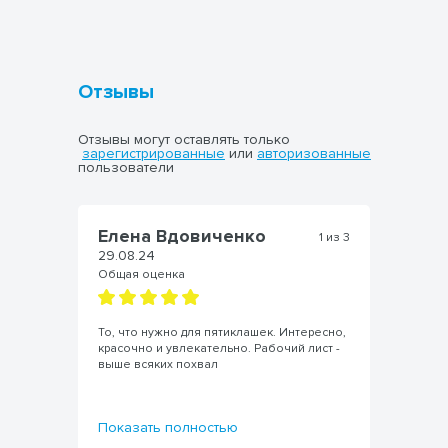
Отзывы
Отзывы могут оставлять только
зарегистрированные
или
авторизованные
пользователи
Елена Вдовиченко
А
из 3
1 из 3
29.08.24
29
Общая оценка
Об
ю
То, что нужно для пятиклашек. Интересно,
Вс
красочно и увлекательно. Рабочий лист -
вс
выше всяких похвал
Показать полностью
По