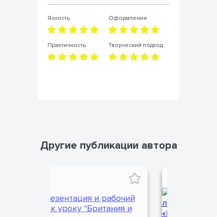
Ясность
Оформление
Яс
д
Практичность
Творческий подход
Пр
Другие публикации автора