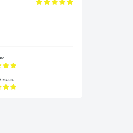
ие
й подход