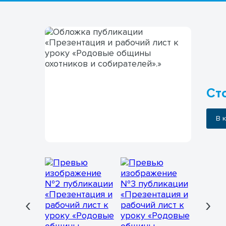
Сто
В
‹
›