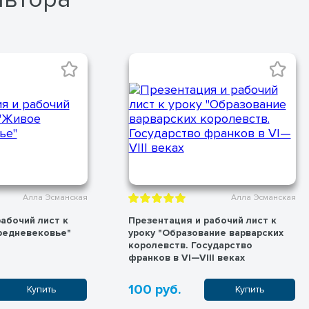
Алла Эсманская
Алла Эсманская
абочий лист к
Презентация и рабочий лист к
редневековье"
уроку "Образование варварских
королевств. Государство
франков в VI—VIII веках
100 руб.
Купить
Купить