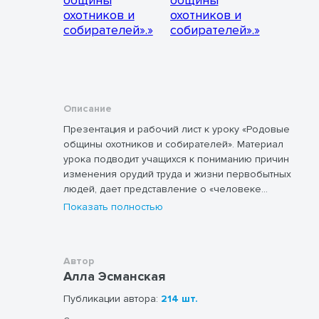
Описание
Презентация и рабочий лист к уроку «Родовые
общины охотников и собирателей». Материал
урока подводит учащихся к пониманию причин
изменения орудий труда и жизни первобытных
людей, дает представление о «человеке
разумном» и его образе жизни, знакомит с
Показать полностью
признаками родовой общины. Презентация и
рабочий лист содержат интересные задания,
таблицы, схемы. Рабочий лист поможет
Автор
учащимся лучше усвоить материал урока.
Алла Эсманская
Презентация содержит методический аппарат.
Урок полностью методически выстроен.
Публикации автора:
214 шт.