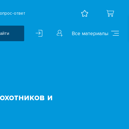
опрос-ответ
Все материалы
айти
Воспитательная работа
ВПР
Дошкольное образование
Естественно-научные
предметы
охотников и
Иностранные языки
Искусство
Математика и информатика
Исследователская
деятельность