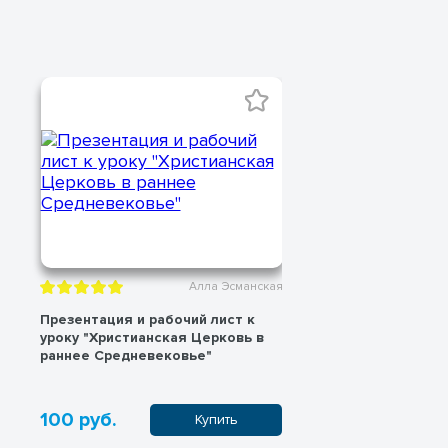
Алла Эсманская
Презентация и рабочий лист к
Презентация, 
уроку "Христианская Церковь в
проверочный тест к
раннее Средневековье"
"Возникновени
Карла Великог
100 руб.
100 руб.
Купить