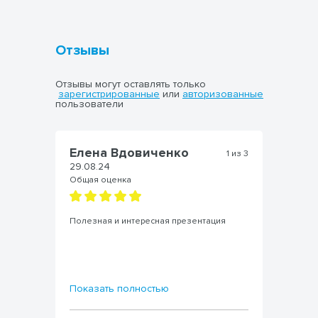
Отзывы
Отзывы могут оставлять только
зарегистрированные
или
авторизованные
пользователи
Елена Вдовиченко
А
из 3
1 из 3
29.08.24
29
Общая оценка
Об
Полезная и интересная презентация
Сп
и 
се
Показать полностью
По